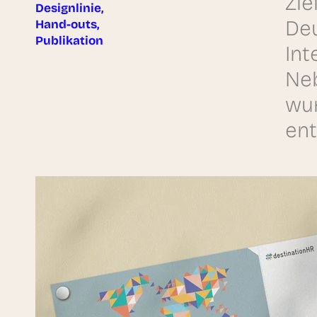
Zie
Designlinie,
Deu
Hand-outs,
Publikation
Int
Neb
wur
ent