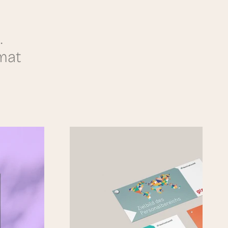
.
mat